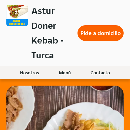
Volver
Astur
al
menú
Doner
principal
Pide a domicilio
Kebab -
Turca
Nosotros
Menú
Contacto