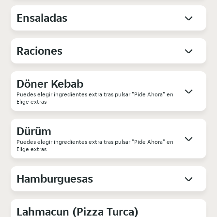
Ensaladas
Raciones
Döner Kebab
Puedes elegir ingredientes extra tras pulsar "Pide Ahora" en
Elige extras
Dürüm
Puedes elegir ingredientes extra tras pulsar "Pide Ahora" en
Elige extras
Hamburguesas
Lahmacun (Pizza Turca)