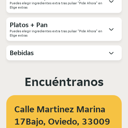
Puedes elegir ingredientes extra tras pulsar "Pide Ahora" en
Elige extras
Platos + Pan
Puedes elegir ingredientes extra tras pulsar "Pide Ahora" en
Elige extras
Bebidas
Encuéntranos
Calle Martinez Marina
17Bajo, Oviedo, 33009