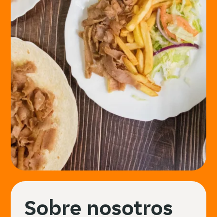
Sobre nosotros