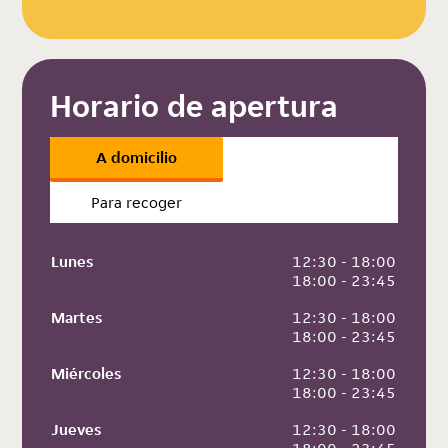
Horario de apertura
A domicilio
Para recoger
Lunes
 12:30 - 18:00
 18:00 - 23:45
Martes
 12:30 - 18:00
 18:00 - 23:45
Miércoles
 12:30 - 18:00
 18:00 - 23:45
Jueves
 12:30 - 18:00